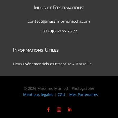
Infos et Résérvations:
contact@massimomunicchi.com
+33 (0)6 67 77 25 77
Informations Utiles
Lieux Événementiels d’Entreprise – Marseille
© 2026 Massimo Municchi Photographe
|
Mentions légales
|
CGU
|
Mes Partenaires